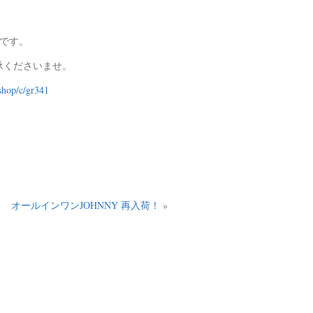
定です。
承くださいませ。
ishop/c/gr341
｜
オールインワンJOHNNY 再入荷！
»