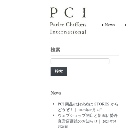
News
検索
検
索:
News
PCI 商品のお求めは STORES から
どうぞ！｜
2026年03月06日
ウェブショップ閉店と新潟伊勢丹
直営店継続のお知らせ｜
2024年07
月26日