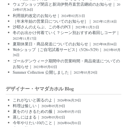
ウェブショップ閉店と新潟伊勢丹直営店継続のお知らせ｜
20
24年07月26日
利用規約改定のお知らせ｜
2024年02月21日
［年末年始の営業日についてのお知らせ］｜
2023年12月18日
沙耶さんのえらぶ、この冬のPCI｜
2023年11月21日
冬のお出かけ何着ていく？シーン別おすすめ着回しコーデ｜
2023年11月17日
夏期休業日・商品発送についてのお知らせ｜
2023年08月04日
Webショップ［ご自宅試着サービス］(5/26~5/29)｜
2023年05月
26日
ゴールデンウィーク期間中の営業時間・商品発送についての
お知らせ｜
2023年05月02日
Summer Collection 公開しました｜
2023年03月29日
デザイナー・ヤマダカホル Blog
これがないと困るのよ｜
2026年06月29日
料理は愉しい｜
2026年05月29日
夏をのりきるための服｜
2026年05月15日
蒸しにはまる｜
2026年05月02日
今年やりたい10のこと｜
2026年04月01日