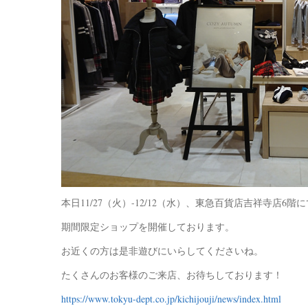
本日11/27（火）-12/12（水）、東急百貨店吉祥寺店6階に
期間限定ショップを開催しております。
お近くの方は是非遊びにいらしてくださいね。
たくさんのお客様のご来店、お待ちしております！
https://www.tokyu-dept.co.jp/kichijouji/news/index.html