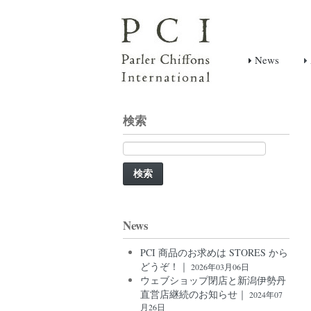
News
検索
検
索:
News
PCI 商品のお求めは STORES から
どうぞ！｜
2026年03月06日
ウェブショップ閉店と新潟伊勢丹
直営店継続のお知らせ｜
2024年07
月26日