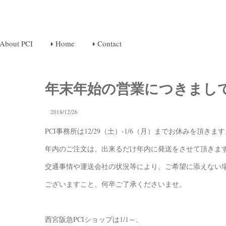
About PCI
Home
Contact
年末年始の営業につきまし
2018/12/26
PCI事務所は12/29（土）-1/6（月）までお休みを頂きま
年内のご注文は、出来るだけ年内に発送をさせて頂きま
交通事情や運送会社の状況等により、ご希望に添えない
ございますこと、何卒ご了承くださいませ。
西宮阪急PCIショップは1/1～、