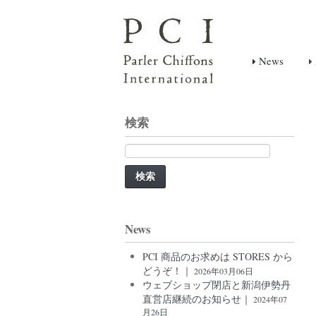
News
検索
検
索:
News
PCI 商品のお求めは STORES から
どうぞ！｜
2026年03月06日
ウェブショップ閉店と新潟伊勢丹
直営店継続のお知らせ｜
2024年07
月26日