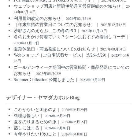
2026年03月06日
ウェブショップ閉店と新潟伊勢丹直営店継続のお知らせ｜
20
24年07月26日
利用規約改定のお知らせ｜
2024年02月21日
［年末年始の営業日についてのお知らせ］｜
2023年12月18日
沙耶さんのえらぶ、この冬のPCI｜
2023年11月21日
冬のお出かけ何着ていく？シーン別おすすめ着回しコーデ｜
2023年11月17日
夏期休業日・商品発送についてのお知らせ｜
2023年08月04日
Webショップ［ご自宅試着サービス］(5/26~5/29)｜
2023年05月
26日
ゴールデンウィーク期間中の営業時間・商品発送についての
お知らせ｜
2023年05月02日
Summer Collection 公開しました｜
2023年03月29日
デザイナー・ヤマダカホル Blog
これがないと困るのよ｜
2026年06月29日
料理は愉しい｜
2026年05月29日
夏をのりきるための服｜
2026年05月15日
蒸しにはまる｜
2026年05月02日
今年やりたい10のこと｜
2026年04月01日