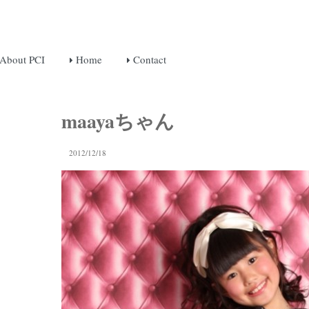
About PCI
Home
Contact
maayaちゃん
2012/12/18