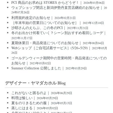
PCI 商品のお求めは STORES からどうぞ！｜
2026年03月06日
ウェブショップ閉店と新潟伊勢丹直営店継続のお知らせ｜
20
24年07月26日
利用規約改定のお知らせ｜
2024年02月21日
［年末年始の営業日についてのお知らせ］｜
2023年12月18日
沙耶さんのえらぶ、この冬のPCI｜
2023年11月21日
冬のお出かけ何着ていく？シーン別おすすめ着回しコーデ｜
2023年11月17日
夏期休業日・商品発送についてのお知らせ｜
2023年08月04日
Webショップ［ご自宅試着サービス］(5/26~5/29)｜
2023年05月
26日
ゴールデンウィーク期間中の営業時間・商品発送についての
お知らせ｜
2023年05月02日
Summer Collection 公開しました｜
2023年03月29日
デザイナー・ヤマダカホル Blog
これがないと困るのよ｜
2026年06月29日
料理は愉しい｜
2026年05月29日
夏をのりきるための服｜
2026年05月15日
蒸しにはまる｜
2026年05月02日
今年やりたい10のこと｜