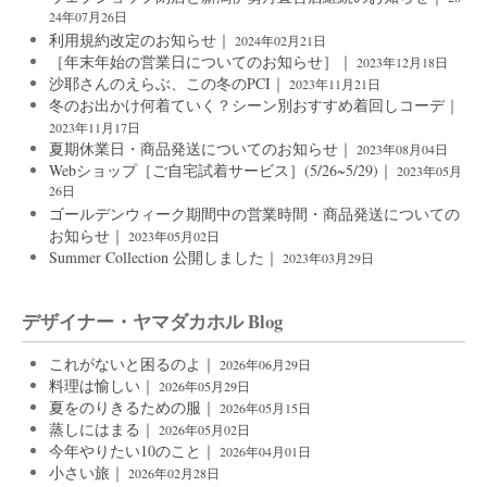
24年07月26日
利用規約改定のお知らせ｜
2024年02月21日
［年末年始の営業日についてのお知らせ］｜
2023年12月18日
沙耶さんのえらぶ、この冬のPCI｜
2023年11月21日
冬のお出かけ何着ていく？シーン別おすすめ着回しコーデ｜
2023年11月17日
夏期休業日・商品発送についてのお知らせ｜
2023年08月04日
Webショップ［ご自宅試着サービス］(5/26~5/29)｜
2023年05月
26日
ゴールデンウィーク期間中の営業時間・商品発送についての
お知らせ｜
2023年05月02日
Summer Collection 公開しました｜
2023年03月29日
デザイナー・ヤマダカホル Blog
これがないと困るのよ｜
2026年06月29日
料理は愉しい｜
2026年05月29日
夏をのりきるための服｜
2026年05月15日
蒸しにはまる｜
2026年05月02日
今年やりたい10のこと｜
2026年04月01日
小さい旅｜
2026年02月28日