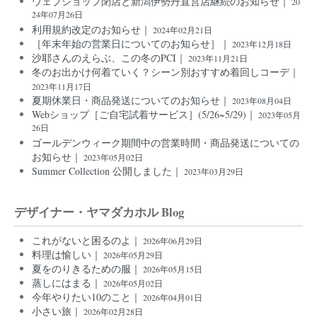
ウェブショップ閉店と新潟伊勢丹直営店継続のお知らせ｜
20
24年07月26日
利用規約改定のお知らせ｜
2024年02月21日
［年末年始の営業日についてのお知らせ］｜
2023年12月18日
沙耶さんのえらぶ、この冬のPCI｜
2023年11月21日
冬のお出かけ何着ていく？シーン別おすすめ着回しコーデ｜
2023年11月17日
夏期休業日・商品発送についてのお知らせ｜
2023年08月04日
Webショップ［ご自宅試着サービス］(5/26~5/29)｜
2023年05月
26日
ゴールデンウィーク期間中の営業時間・商品発送についての
お知らせ｜
2023年05月02日
Summer Collection 公開しました｜
2023年03月29日
デザイナー・ヤマダカホル Blog
これがないと困るのよ｜
2026年06月29日
料理は愉しい｜
2026年05月29日
夏をのりきるための服｜
2026年05月15日
蒸しにはまる｜
2026年05月02日
今年やりたい10のこと｜
2026年04月01日
小さい旅｜
2026年02月28日