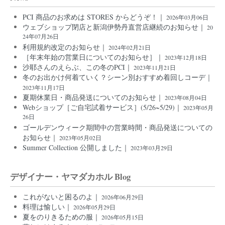
PCI 商品のお求めは STORES からどうぞ！｜
2026年03月06日
ウェブショップ閉店と新潟伊勢丹直営店継続のお知らせ｜
20
24年07月26日
利用規約改定のお知らせ｜
2024年02月21日
［年末年始の営業日についてのお知らせ］｜
2023年12月18日
沙耶さんのえらぶ、この冬のPCI｜
2023年11月21日
冬のお出かけ何着ていく？シーン別おすすめ着回しコーデ｜
2023年11月17日
夏期休業日・商品発送についてのお知らせ｜
2023年08月04日
Webショップ［ご自宅試着サービス］(5/26~5/29)｜
2023年05月
26日
ゴールデンウィーク期間中の営業時間・商品発送についての
お知らせ｜
2023年05月02日
Summer Collection 公開しました｜
2023年03月29日
デザイナー・ヤマダカホル Blog
これがないと困るのよ｜
2026年06月29日
料理は愉しい｜
2026年05月29日
夏をのりきるための服｜
2026年05月15日