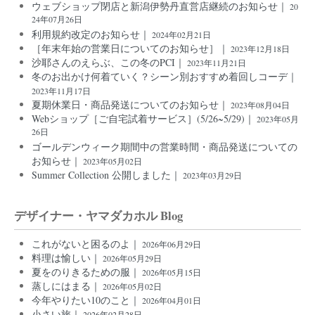
ウェブショップ閉店と新潟伊勢丹直営店継続のお知らせ｜
20
24年07月26日
利用規約改定のお知らせ｜
2024年02月21日
［年末年始の営業日についてのお知らせ］｜
2023年12月18日
沙耶さんのえらぶ、この冬のPCI｜
2023年11月21日
冬のお出かけ何着ていく？シーン別おすすめ着回しコーデ｜
2023年11月17日
夏期休業日・商品発送についてのお知らせ｜
2023年08月04日
Webショップ［ご自宅試着サービス］(5/26~5/29)｜
2023年05月
26日
ゴールデンウィーク期間中の営業時間・商品発送についての
お知らせ｜
2023年05月02日
Summer Collection 公開しました｜
2023年03月29日
デザイナー・ヤマダカホル Blog
これがないと困るのよ｜
2026年06月29日
料理は愉しい｜
2026年05月29日
夏をのりきるための服｜
2026年05月15日
蒸しにはまる｜
2026年05月02日
今年やりたい10のこと｜
2026年04月01日
小さい旅｜
2026年02月28日