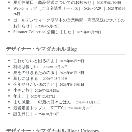
夏期休業日・商品発送についてのお知らせ｜
2023年08月04日
Webショップ［ご自宅試着サービス］(5/26~5/29)｜
2023年05月
26日
ゴールデンウィーク期間中の営業時間・商品発送についての
お知らせ｜
2023年05月02日
Summer Collection 公開しました｜
2023年03月29日
デザイナー・ヤマダカホル Blog
これがないと困るのよ｜
2026年06月29日
料理は愉しい｜
2026年05月29日
夏をのりきるための服｜
2026年05月15日
蒸しにはまる｜
2026年05月02日
今年やりたい10のこと｜
2026年04月01日
小さい旅｜
2026年02月28日
年末。｜
2025年12月27日
また減量。｜62歳の日々ごはん｜
2025年11月15日
最愛定番トップス KITTY｜
2025年10月29日
誕生日に｜
2025年10月23日
デザイナー・ヤマダカホル Blog / Category