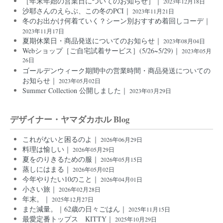
［年末年始の営業日についてのお知らせ］｜
2023年12月18日
沙耶さんのえらぶ、この冬のPCI｜
2023年11月21日
冬のお出かけ何着ていく？シーン別おすすめ着回しコーデ｜
2023年11月17日
夏期休業日・商品発送についてのお知らせ｜
2023年08月04日
Webショップ［ご自宅試着サービス］(5/26~5/29)｜
2023年05月
26日
ゴールデンウィーク期間中の営業時間・商品発送についての
お知らせ｜
2023年05月02日
Summer Collection 公開しました｜
2023年03月29日
デザイナー・ヤマダカホル Blog
これがないと困るのよ｜
2026年06月29日
料理は愉しい｜
2026年05月29日
夏をのりきるための服｜
2026年05月15日
蒸しにはまる｜
2026年05月02日
今年やりたい10のこと｜
2026年04月01日
小さい旅｜
2026年02月28日
年末。｜
2025年12月27日
また減量。｜62歳の日々ごはん｜
2025年11月15日
最愛定番トップス KITTY｜
2025年10月29日