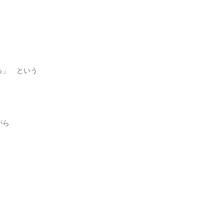
る」 という
がら