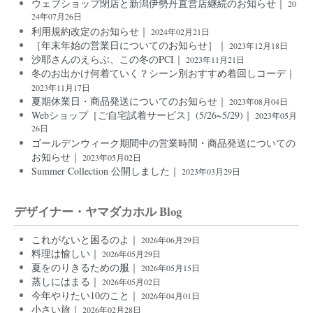
ウェブショップ閉店と新潟伊勢丹直営店継続のお知らせ｜
20
24年07月26日
利用規約改定のお知らせ｜
2024年02月21日
［年末年始の営業日についてのお知らせ］｜
2023年12月18日
沙耶さんのえらぶ、この冬のPCI｜
2023年11月21日
冬のお出かけ何着ていく？シーン別おすすめ着回しコーデ｜
2023年11月17日
夏期休業日・商品発送についてのお知らせ｜
2023年08月04日
Webショップ［ご自宅試着サービス］(5/26~5/29)｜
2023年05月
26日
ゴールデンウィーク期間中の営業時間・商品発送についての
お知らせ｜
2023年05月02日
Summer Collection 公開しました｜
2023年03月29日
デザイナー・ヤマダカホル Blog
これがないと困るのよ｜
2026年06月29日
料理は愉しい｜
2026年05月29日
夏をのりきるための服｜
2026年05月15日
蒸しにはまる｜
2026年05月02日
今年やりたい10のこと｜
2026年04月01日
小さい旅｜
2026年02月28日