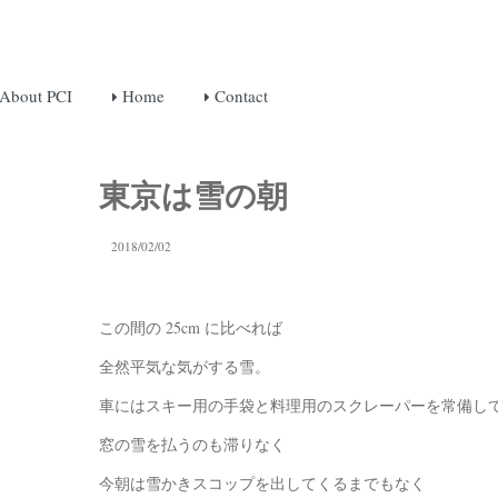
About PCI
Home
Contact
東京は雪の朝
2018/02/02
この間の 25cm に比べれば
全然平気な気がする雪。
車にはスキー用の手袋と料理用のスクレーパーを常備し
窓の雪を払うのも滞りなく
今朝は雪かきスコップを出してくるまでもなく