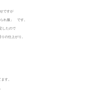
せですが
められ服」 です。
設定したので
通りの仕上がり。
てます。
。