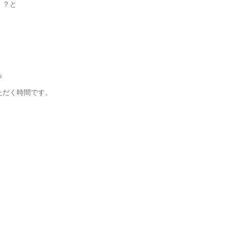
！？と
も
ただく時間です。
。