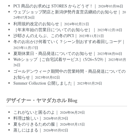
PCI 商品のお求めは STORES からどうぞ！｜
2026年03月06日
ウェブショップ閉店と新潟伊勢丹直営店継続のお知らせ｜
20
24年07月26日
利用規約改定のお知らせ｜
2024年02月21日
［年末年始の営業日についてのお知らせ］｜
2023年12月18日
沙耶さんのえらぶ、この冬のPCI｜
2023年11月21日
冬のお出かけ何着ていく？シーン別おすすめ着回しコーデ｜
2023年11月17日
夏期休業日・商品発送についてのお知らせ｜
2023年08月04日
Webショップ［ご自宅試着サービス］(5/26~5/29)｜
2023年05月
26日
ゴールデンウィーク期間中の営業時間・商品発送についての
お知らせ｜
2023年05月02日
Summer Collection 公開しました｜
2023年03月29日
デザイナー・ヤマダカホル Blog
これがないと困るのよ｜
2026年06月29日
料理は愉しい｜
2026年05月29日
夏をのりきるための服｜
2026年05月15日
蒸しにはまる｜
2026年05月02日