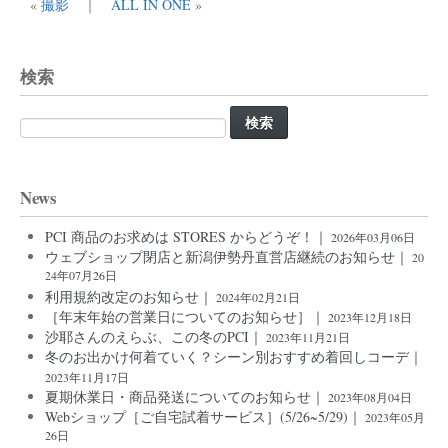
«
撮影
｜
ALL IN ONE
»
検索
検
索:
News
PCI 商品のお求めは STORES からどうぞ！｜
2026年03月06日
ウェブショップ閉店と新潟伊勢丹直営店継続のお知らせ｜
20
24年07月26日
利用規約改定のお知らせ｜
2024年02月21日
［年末年始の営業日についてのお知らせ］｜
2023年12月18日
沙耶さんのえらぶ、この冬のPCI｜
2023年11月21日
冬のお出かけ何着ていく？シーン別おすすめ着回しコーデ｜
2023年11月17日
夏期休業日・商品発送についてのお知らせ｜
2023年08月04日
Webショップ［ご自宅試着サービス］(5/26~5/29)｜
2023年05月
26日