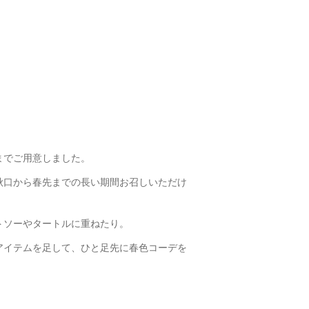
までご用意しました。
秋口から春先までの長い期間お召しいただけ
トソーやタートルに重ねたり。
アイテムを足して、ひと足先に春色コーデを