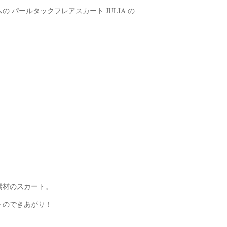
パールタックフレアスカート JULIA の
素材のスカート。
トのできあがり！