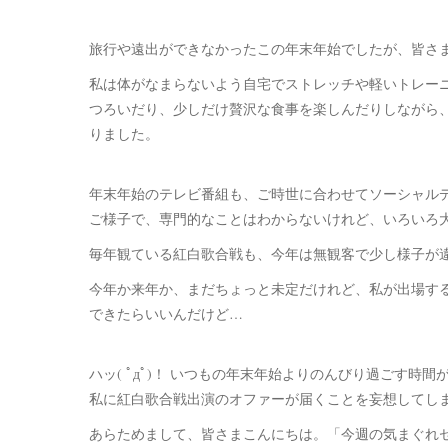
旅行や遠出ができなかったこの年末年始でしたが、皆さ
私は体がなまらないよう自宅でストレッチや軽いトレー
つろいだり、少しだけ贅沢な食事を楽しんだりしながら
りました。
年末年始のテレビ番組も、ご時世に合わせてソーシャル
ご様子で、専門的なことはわからないけれど、いろいろ
毎年観ている紅白歌合戦も、今年は無観客で少し様子が
今年か来年か、まだちょっと未定だけれど、私が出場す
できたらいいんだけど…
ハッ( ﾟдﾟ)！ いつもの年末年始よりのんびり過ごす時
私に紅白歌合戦出演のオファーが届くことを妄想してしま
あらためまして、皆さまこんにちは。「今週の気まぐれ