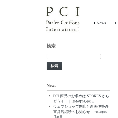
News
検索
検
索:
News
PCI 商品のお求めは STORES から
どうぞ！｜
2026年03月06日
ウェブショップ閉店と新潟伊勢丹
直営店継続のお知らせ｜
2024年07
月26日