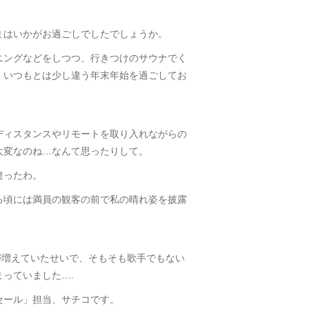
まはいかがお過ごしでしたでしょうか。
ニングなどをしつつ、行きつけのサウナでく
、いつもとは少し違う年末年始を過ごしてお
ディスタンスやリモートを取り入れながらの
大変なのね…なんて思ったりして。
違ったわ。
る頃には満員の観客の前で私の晴れ姿を披露
間が増えていたせいで、そもそも歌手でもない
っていました….
セール」担当、サチコです。