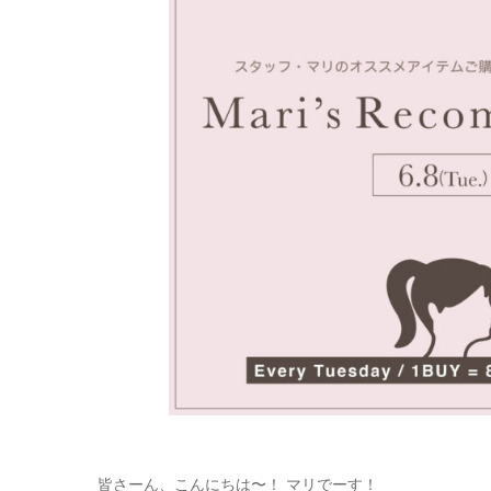
皆さーん、こんにちは〜！ マリでーす！