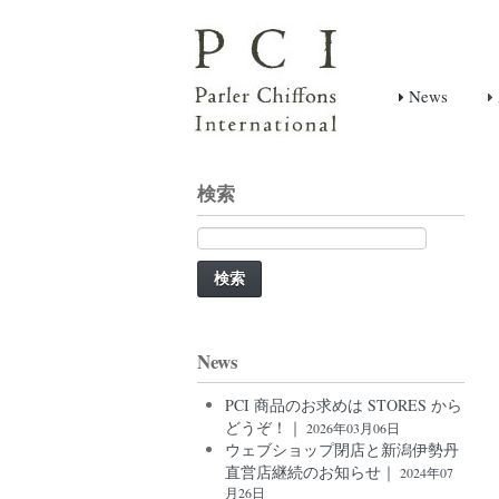
News
検索
検
索:
News
PCI 商品のお求めは STORES から
どうぞ！｜
2026年03月06日
ウェブショップ閉店と新潟伊勢丹
直営店継続のお知らせ｜
2024年07
月26日