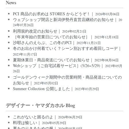
News
PCI 商品のお求めは STORES からどうぞ！｜
2026年03月06日
ウェブショップ閉店と新潟伊勢丹直営店継続のお知らせ｜
20
24年07月26日
利用規約改定のお知らせ｜
2024年02月21日
［年末年始の営業日についてのお知らせ］｜
2023年12月18日
沙耶さんのえらぶ、この冬のPCI｜
2023年11月21日
冬のお出かけ何着ていく？シーン別おすすめ着回しコーデ｜
2023年11月17日
夏期休業日・商品発送についてのお知らせ｜
2023年08月04日
Webショップ［ご自宅試着サービス］(5/26~5/29)｜
2023年05月
26日
ゴールデンウィーク期間中の営業時間・商品発送についての
お知らせ｜
2023年05月02日
Summer Collection 公開しました｜
2023年03月29日
デザイナー・ヤマダカホル Blog
これがないと困るのよ｜
2026年06月29日
料理は愉しい｜
2026年05月29日
夏をのりきるための服｜
2026年05月15日