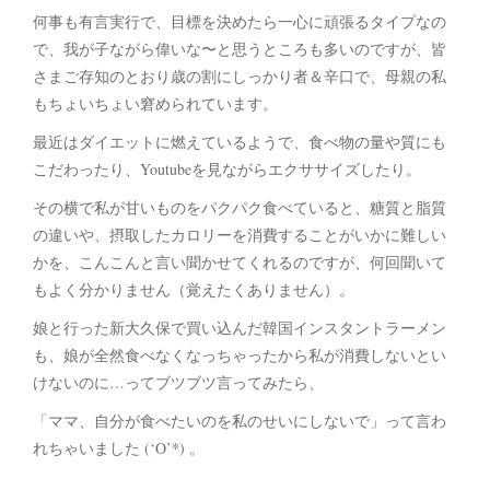
何事も有言実行で、目標を決めたら一心に頑張るタイプなの
で、我が子ながら偉いな〜と思うところも多いのですが、皆
さまご存知のとおり歳の割にしっかり者＆辛口で、母親の私
もちょいちょい窘められています。
最近はダイエットに燃えているようで、食べ物の量や質にも
こだわったり、Youtubeを見ながらエクササイズしたり。
その横で私が甘いものをパクパク食べていると、糖質と脂質
の違いや、摂取したカロリーを消費することがいかに難しい
かを、こんこんと言い聞かせてくれるのですが、何回聞いて
もよく分かりません（覚えたくありません）。
娘と行った新大久保で買い込んだ韓国インスタントラーメン
も、娘が全然食べなくなっちゃったから私が消費しないとい
けないのに…ってブツブツ言ってみたら、
「ママ、自分が食べたいのを私のせいにしないで」って言わ
れちゃいました (‘O’*) 。