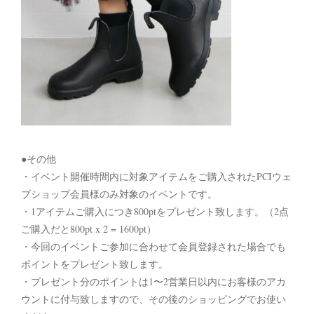
●その他
・イベント開催時間内に対象アイテムをご購入されたPCIウェ
ブショップ会員様のみ対象のイベントです。
・1アイテムご購入につき800ptをプレゼント致します。（2点
ご購入だと800pt x 2 = 1600pt）
・今回のイベントご参加に合わせて会員登録された場合でも
ポイントをプレゼント致します。
・プレゼント分のポイントは1〜2営業日以内にお客様のアカ
ウントに付与致しますので、その後のショッピングでお使い