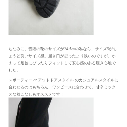
ちなみに、普段の靴のサイズが24.5㎝の私なら、サイズ5がち
ょうど良いサイズ感。履き口が思ったより狭いのですが、か
えって足首にぴったりフィットして安心感のある履き心地で
した。
スポーティー or アウトドアスタイル のカジュアルスタイルに
合わせるのはもちろん、ワンピースに合わせて、甘辛ミック
スな着こなしもオススメです！