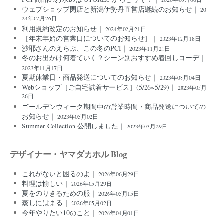
ウェブショップ閉店と新潟伊勢丹直営店継続のお知らせ｜
20
24年07月26日
利用規約改定のお知らせ｜
2024年02月21日
［年末年始の営業日についてのお知らせ］｜
2023年12月18日
沙耶さんのえらぶ、この冬のPCI｜
2023年11月21日
冬のお出かけ何着ていく？シーン別おすすめ着回しコーデ｜
2023年11月17日
夏期休業日・商品発送についてのお知らせ｜
2023年08月04日
Webショップ［ご自宅試着サービス］(5/26~5/29)｜
2023年05月
26日
ゴールデンウィーク期間中の営業時間・商品発送についての
お知らせ｜
2023年05月02日
Summer Collection 公開しました｜
2023年03月29日
デザイナー・ヤマダカホル Blog
これがないと困るのよ｜
2026年06月29日
料理は愉しい｜
2026年05月29日
夏をのりきるための服｜
2026年05月15日
蒸しにはまる｜
2026年05月02日
今年やりたい10のこと｜
2026年04月01日