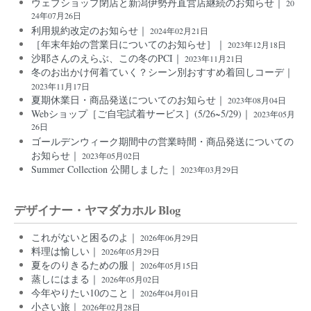
ウェブショップ閉店と新潟伊勢丹直営店継続のお知らせ｜
20
24年07月26日
利用規約改定のお知らせ｜
2024年02月21日
［年末年始の営業日についてのお知らせ］｜
2023年12月18日
沙耶さんのえらぶ、この冬のPCI｜
2023年11月21日
冬のお出かけ何着ていく？シーン別おすすめ着回しコーデ｜
2023年11月17日
夏期休業日・商品発送についてのお知らせ｜
2023年08月04日
Webショップ［ご自宅試着サービス］(5/26~5/29)｜
2023年05月
26日
ゴールデンウィーク期間中の営業時間・商品発送についての
お知らせ｜
2023年05月02日
Summer Collection 公開しました｜
2023年03月29日
デザイナー・ヤマダカホル Blog
これがないと困るのよ｜
2026年06月29日
料理は愉しい｜
2026年05月29日
夏をのりきるための服｜
2026年05月15日
蒸しにはまる｜
2026年05月02日
今年やりたい10のこと｜
2026年04月01日
小さい旅｜
2026年02月28日