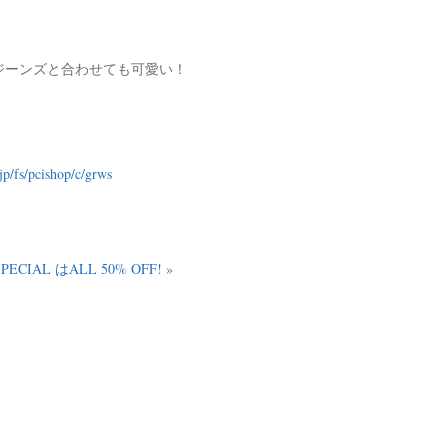
ジーンズと合わせても可愛い！
jp/fs/pcishop/c/grws
ECIAL はALL 50% OFF!
»