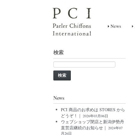
News
検索
検
索:
News
PCI 商品のお求めは STORES から
どうぞ！｜
2026年03月06日
ウェブショップ閉店と新潟伊勢丹
直営店継続のお知らせ｜
2024年07
月26日