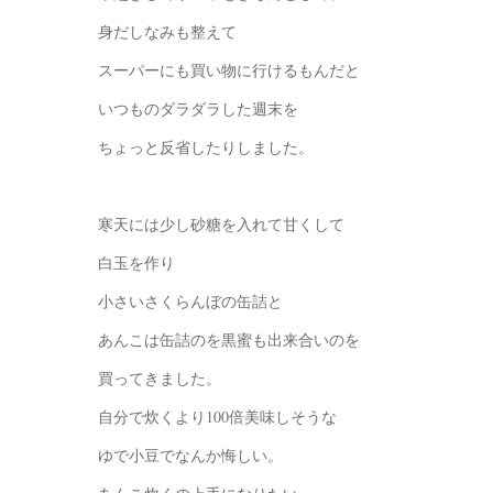
身だしなみも整えて
スーパーにも買い物に行けるもんだと
いつものダラダラした週末を
ちょっと反省したりしました。
寒天には少し砂糖を入れて甘くして
白玉を作り
小さいさくらんぼの缶詰と
あんこは缶詰のを黒蜜も出来合いのを
買ってきました。
自分で炊くより100倍美味しそうな
ゆで小豆でなんか悔しい。