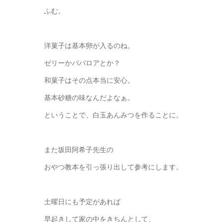
ふむ。
洋菓子は基本卵が入るのね。
ゼリーかババロアとか？
和菓子はその点本当に安心。
基本砂糖の味なんだよなぁ。
ということで、白玉あんみつを作ることに。
また坂田阿希子先生の
おやつ教本を引っ張り出して参考にします。
土曜日にも予定があれば
早起きして家の中をきちんとして、