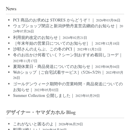
News
PCI 商品のお求めは STORES からどうぞ！｜
2026年03月06日
ウェブショップ閉店と新潟伊勢丹直営店継続のお知らせ｜
20
24年07月26日
利用規約改定のお知らせ｜
2024年02月21日
［年末年始の営業日についてのお知らせ］｜
2023年12月18日
沙耶さんのえらぶ、この冬のPCI｜
2023年11月21日
冬のお出かけ何着ていく？シーン別おすすめ着回しコーデ｜
2023年11月17日
夏期休業日・商品発送についてのお知らせ｜
2023年08月04日
Webショップ［ご自宅試着サービス］(5/26~5/29)｜
2023年05月
26日
ゴールデンウィーク期間中の営業時間・商品発送についての
お知らせ｜
2023年05月02日
Summer Collection 公開しました｜
2023年03月29日
デザイナー・ヤマダカホル Blog
これがないと困るのよ｜
2026年06月29日
料理は愉しい｜
2026年05月29日