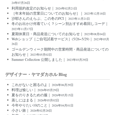
24年07月26日
利用規約改定のお知らせ｜
2024年02月21日
［年末年始の営業日についてのお知らせ］｜
2023年12月18日
沙耶さんのえらぶ、この冬のPCI｜
2023年11月21日
冬のお出かけ何着ていく？シーン別おすすめ着回しコーデ｜
2023年11月17日
夏期休業日・商品発送についてのお知らせ｜
2023年08月04日
Webショップ［ご自宅試着サービス］(5/26~5/29)｜
2023年05月
26日
ゴールデンウィーク期間中の営業時間・商品発送についての
お知らせ｜
2023年05月02日
Summer Collection 公開しました｜
2023年03月29日
デザイナー・ヤマダカホル Blog
これがないと困るのよ｜
2026年06月29日
料理は愉しい｜
2026年05月29日
夏をのりきるための服｜
2026年05月15日
蒸しにはまる｜
2026年05月02日
今年やりたい10のこと｜
2026年04月01日
小さい旅｜
2026年02月28日