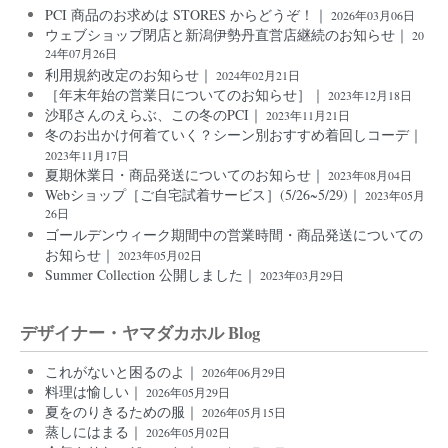
PCI 商品のお求めは STORES からどうぞ！｜
2026年03月06日
ウェブショップ閉店と新潟伊勢丹直営店継続のお知らせ｜
20
24年07月26日
利用規約改定のお知らせ｜
2024年02月21日
［年末年始の営業日についてのお知らせ］｜
2023年12月18日
沙耶さんのえらぶ、この冬のPCI｜
2023年11月21日
冬のお出かけ何着ていく？シーン別おすすめ着回しコーデ｜
2023年11月17日
夏期休業日・商品発送についてのお知らせ｜
2023年08月04日
Webショップ［ご自宅試着サービス］(5/26~5/29)｜
2023年05月
26日
ゴールデンウィーク期間中の営業時間・商品発送についての
お知らせ｜
2023年05月02日
Summer Collection 公開しました｜
2023年03月29日
デザイナー・ヤマダカホル Blog
これがないと困るのよ｜
2026年06月29日
料理は愉しい｜
2026年05月29日
夏をのりきるための服｜
2026年05月15日
蒸しにはまる｜
2026年05月02日