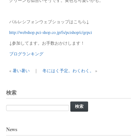
グリーンも似合いそうです。黄色も可愛いかも。
パルレシフォンウェブショップはこちら↓
http://webshop.pci-shop.co.jp/fs/pcishop/c/grpci
↓参加してます。お手数おかけします！
ブログランキング
«
暑い暑い
｜
冬にはく予定。わくわく。
»
検索
検
索:
News