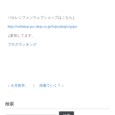
パルレシフォンウェブショップはこちら↓
http://webshop.pci-shop.co.jp/fs/pcishop/c/grpci
↓参加してます。
ブログランキング
«
９月前半。
｜
何着ていく？
»
検索
検