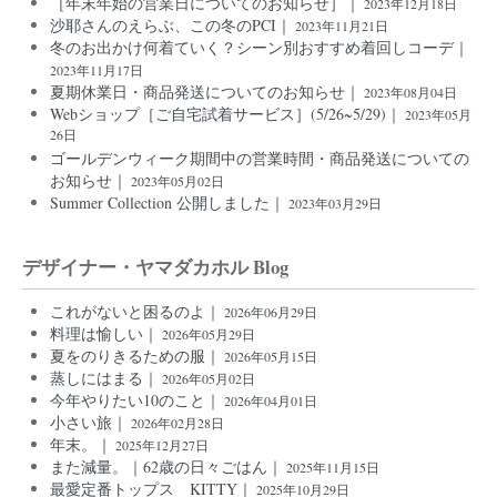
［年末年始の営業日についてのお知らせ］｜
2023年12月18日
沙耶さんのえらぶ、この冬のPCI｜
2023年11月21日
冬のお出かけ何着ていく？シーン別おすすめ着回しコーデ｜
2023年11月17日
夏期休業日・商品発送についてのお知らせ｜
2023年08月04日
Webショップ［ご自宅試着サービス］(5/26~5/29)｜
2023年05月
26日
ゴールデンウィーク期間中の営業時間・商品発送についての
お知らせ｜
2023年05月02日
Summer Collection 公開しました｜
2023年03月29日
デザイナー・ヤマダカホル Blog
これがないと困るのよ｜
2026年06月29日
料理は愉しい｜
2026年05月29日
夏をのりきるための服｜
2026年05月15日
蒸しにはまる｜
2026年05月02日
今年やりたい10のこと｜
2026年04月01日
小さい旅｜
2026年02月28日
年末。｜
2025年12月27日
また減量。｜62歳の日々ごはん｜
2025年11月15日
最愛定番トップス KITTY｜
2025年10月29日