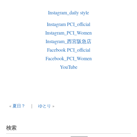
Instagram_daily style
Instagram PCI_official
Instagram_PCI_Women
Instagram_西宮阪急店
Facebook PCI_official
Facebook_PCI_Women
YouTube
«
夏日？
｜
ゆとり
»
検索