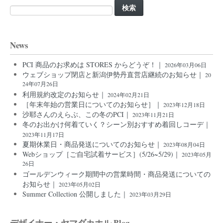
検
索:
News
PCI 商品のお求めは STORES からどうぞ！｜
2026年03月06日
ウェブショップ閉店と新潟伊勢丹直営店継続のお知らせ｜
20
24年07月26日
利用規約改定のお知らせ｜
2024年02月21日
［年末年始の営業日についてのお知らせ］｜
2023年12月18日
沙耶さんのえらぶ、この冬のPCI｜
2023年11月21日
冬のお出かけ何着ていく？シーン別おすすめ着回しコーデ｜
2023年11月17日
夏期休業日・商品発送についてのお知らせ｜
2023年08月04日
Webショップ［ご自宅試着サービス］(5/26~5/29)｜
2023年05月
26日
ゴールデンウィーク期間中の営業時間・商品発送についての
お知らせ｜
2023年05月02日
Summer Collection 公開しました｜
2023年03月29日
デザイナー・ヤマダカホル Blog