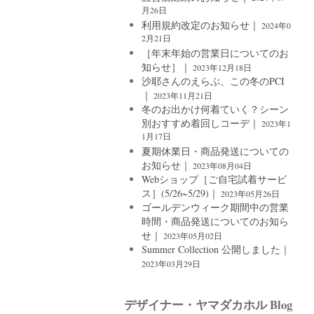
月26日
利用規約改定のお知らせ｜
2024年0
2月21日
［年末年始の営業日についてのお
知らせ］｜
2023年12月18日
沙耶さんのえらぶ、この冬のPCI
｜
2023年11月21日
冬のお出かけ何着ていく？シーン
別おすすめ着回しコーデ｜
2023年1
1月17日
夏期休業日・商品発送についての
お知らせ｜
2023年08月04日
Webショップ［ご自宅試着サービ
ス］(5/26~5/29)｜
2023年05月26日
ゴールデンウィーク期間中の営業
時間・商品発送についてのお知ら
せ｜
2023年05月02日
Summer Collection 公開しました｜
2023年03月29日
デザイナー・ヤマダカホル Blog