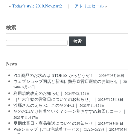
«
Today’s style 2019.Nov.part2
｜
アトリエセール
»
検索
検
索:
News
PCI 商品のお求めは STORES からどうぞ！｜
2026年03月06日
ウェブショップ閉店と新潟伊勢丹直営店継続のお知らせ｜
20
24年07月26日
利用規約改定のお知らせ｜
2024年02月21日
［年末年始の営業日についてのお知らせ］｜
2023年12月18日
沙耶さんのえらぶ、この冬のPCI｜
2023年11月21日
冬のお出かけ何着ていく？シーン別おすすめ着回しコーデ｜
2023年11月17日
夏期休業日・商品発送についてのお知らせ｜
2023年08月04日
Webショップ［ご自宅試着サービス］(5/26~5/29)｜
2023年05月