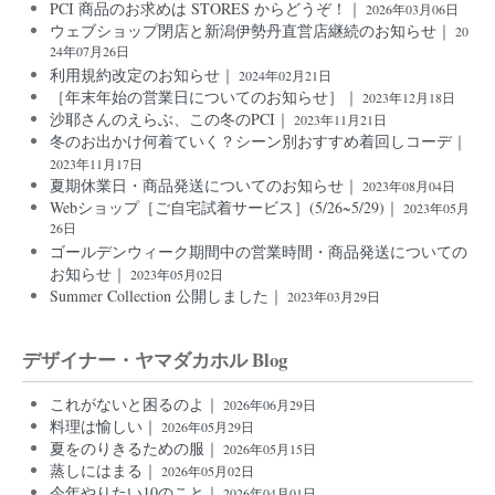
PCI 商品のお求めは STORES からどうぞ！｜
2026年03月06日
ウェブショップ閉店と新潟伊勢丹直営店継続のお知らせ｜
20
24年07月26日
利用規約改定のお知らせ｜
2024年02月21日
［年末年始の営業日についてのお知らせ］｜
2023年12月18日
沙耶さんのえらぶ、この冬のPCI｜
2023年11月21日
冬のお出かけ何着ていく？シーン別おすすめ着回しコーデ｜
2023年11月17日
夏期休業日・商品発送についてのお知らせ｜
2023年08月04日
Webショップ［ご自宅試着サービス］(5/26~5/29)｜
2023年05月
26日
ゴールデンウィーク期間中の営業時間・商品発送についての
お知らせ｜
2023年05月02日
Summer Collection 公開しました｜
2023年03月29日
デザイナー・ヤマダカホル Blog
これがないと困るのよ｜
2026年06月29日
料理は愉しい｜
2026年05月29日
夏をのりきるための服｜
2026年05月15日
蒸しにはまる｜
2026年05月02日
今年やりたい10のこと｜
2026年04月01日