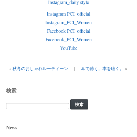
Instagram_daily style
Instagram PCI_official
Instagram_PCI_Women
Facebook PCI_official
Facebook_PCI_Women
YouTube
«
秋冬のおしゃれルーティーン
｜
耳で聴く。本を聴く。
»
検索
検
索:
News