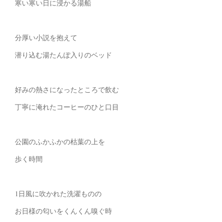
寒い寒い日に浸かる湯船
分厚い小説を抱えて
潜り込む湯たんぽ入りのベッド
好みの熱さになったところで飲む
丁寧に淹れたコーヒーのひと口目
公園のふかふかの枯葉の上を
歩く時間
1日風に吹かれた洗濯ものの
お日様の匂いをくんくん嗅ぐ時