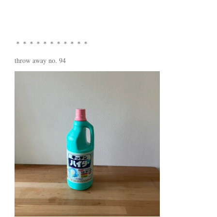
＊＊＊＊＊＊＊＊＊＊＊
throw away no. 94