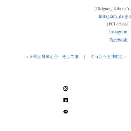
［Disigner_ Kahoru 
Instagram_daily s
［PCI official
Instagram
Facebook
«
天候と身体と心 そして服
｜
ぐうたらと運動と
»