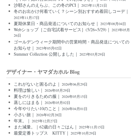
沙耶さんのえらぶ、この冬のPCI｜
2023年11月21日
冬のお出かけ何着ていく？シーン別おすすめ着回しコーデ｜
2023年11月17日
夏期休業日・商品発送についてのお知らせ｜
2023年08月04日
Webショップ［ご自宅試着サービス］(5/26~5/29)｜
2023年05月
26日
ゴールデンウィーク期間中の営業時間・商品発送についての
お知らせ｜
2023年05月02日
Summer Collection 公開しました｜
2023年03月29日
デザイナー・ヤマダカホル Blog
これがないと困るのよ｜
2026年06月29日
料理は愉しい｜
2026年05月29日
夏をのりきるための服｜
2026年05月15日
蒸しにはまる｜
2026年05月02日
今年やりたい10のこと｜
2026年04月01日
小さい旅｜
2026年02月28日
年末。｜
2025年12月27日
また減量。｜62歳の日々ごはん｜
2025年11月15日
最愛定番トップス KITTY｜
2025年10月29日