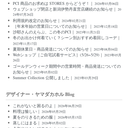
PCI 商品のお求めは STORES からどうぞ！｜
2026年03月06日
ウェブショップ閉店と新潟伊勢丹直営店継続のお知らせ｜
20
24年07月26日
利用規約改定のお知らせ｜
2024年02月21日
［年末年始の営業日についてのお知らせ］｜
2023年12月18日
沙耶さんのえらぶ、この冬のPCI｜
2023年11月21日
冬のお出かけ何着ていく？シーン別おすすめ着回しコーデ｜
2023年11月17日
夏期休業日・商品発送についてのお知らせ｜
2023年08月04日
Webショップ［ご自宅試着サービス］(5/26~5/29)｜
2023年05月
26日
ゴールデンウィーク期間中の営業時間・商品発送についての
お知らせ｜
2023年05月02日
Summer Collection 公開しました｜
2023年03月29日
デザイナー・ヤマダカホル Blog
これがないと困るのよ｜
2026年06月29日
料理は愉しい｜
2026年05月29日
夏をのりきるための服｜
2026年05月15日
蒸しにはまる｜
2026年05月02日