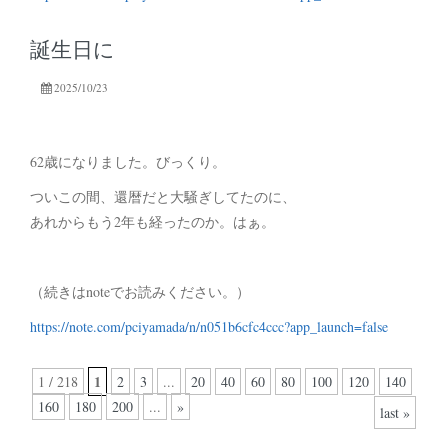
誕生日に
2025/10/23
62歳になりました。びっくり。
ついこの間、還暦だと大騒ぎしてたのに、
あれからもう2年も経ったのか。はぁ。
（続きはnoteでお読みください。）
https://note.com/pciyamada/n/n051b6cfc4ccc?app_launch=false
1
1 / 218
2
3
...
20
40
60
80
100
120
140
160
180
200
...
»
last »